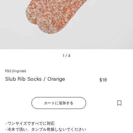
1
/
4
FGS Originals
Slub Rib Socks / Orange
通
$18
常
価
格
カートに追加する
カ
ワンサイズですべてに対応
ー
冷水で洗い、タンブル乾燥しないでください