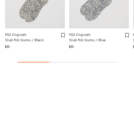
FGS Originals
FGS Originals
Slub Rib Socks / Black
Slub Rib Socks / Blue
通
$18
通
$18
常
常
価
価
格
格