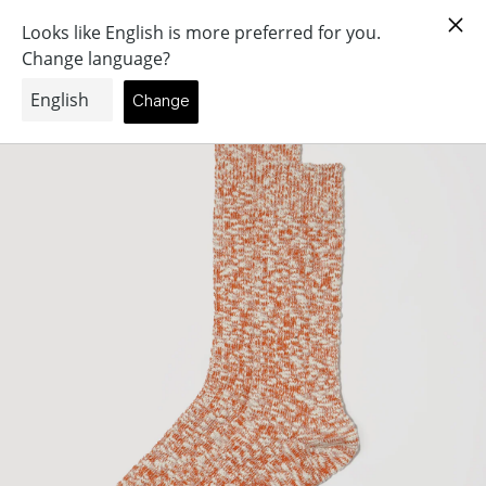
コ
ン
(個)
0
テ
ン
ツ
に
ス
キ
ッ
プ
す
る