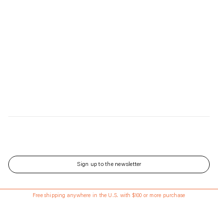
Sign up to the newsletter
143 Front St has Reopened - Learn More About the Renovated Space.
Free shipping anywhere in the U.S. with $100 or more purchase
Updated every Wednesday and Saturday
Language
日本語
Currency
USD