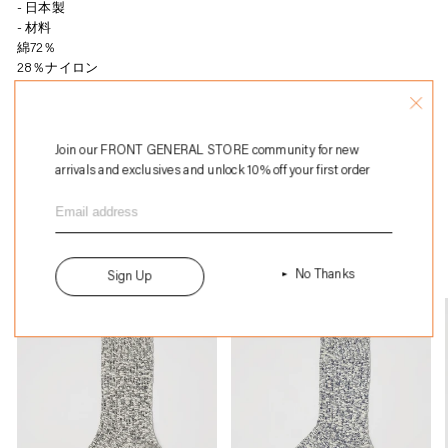
ト
日本製
に
材料
商
綿72％
28％ナイロン
品
を
追
加
Join our FRONT GENERAL STORE community for new
arrivals and exclusives and unlock 10% off your first order
す
る
You may also like
No Thanks
Sign Up
売り切れ