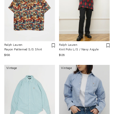
Ralph Lauren
Ralph Lauren
Rayon Patterned S/S Shirt
Knit Polo L/S / Navy Argyle
通
$158
通
$128
常
常
価
価
Vintage
Vintage
格
格