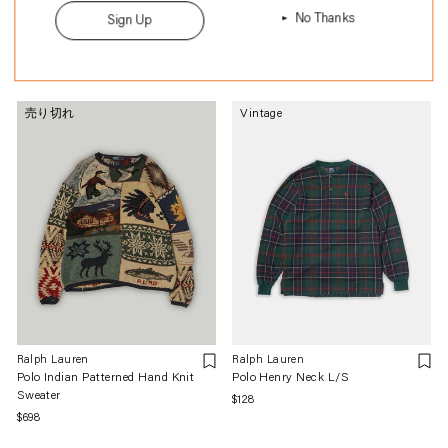
Ralph Lauren
Ralph Lauren
No Thanks
Sign Up
Country for Bergdorf Goodman
RL-92 Nylon Zip-up Jacket
Native Patterned Shawl Jacket
通
$478
通
$1,298
常
常
価
価
格
売り切れ
Vintage
格
Ralph Lauren
Ralph Lauren
Polo Indian Patterned Hand Knit
Polo Henry Neck L/S
Sweater
通
$128
通
$698
常
常
価