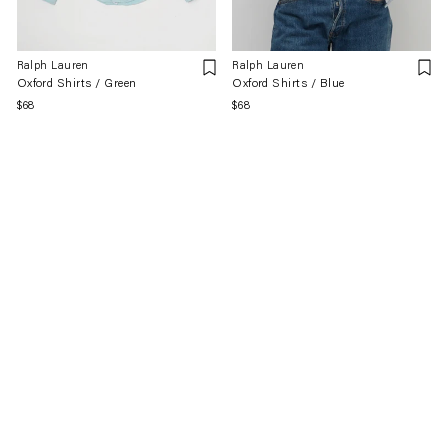
Ralph Lauren
Ralph Lauren
Oxford Shirts / Green
Oxford Shirts / Blue
通
$68
通
$68
常
常
価
価
格
格