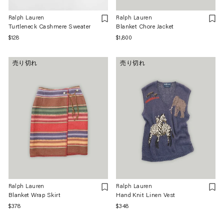
Ralph Lauren
Ralph Lauren
Turtleneck Cashmere Sweater
Blanket Chore Jacket
通
$128
通
$1,800
常
常
価
価
売り切れ
売り切れ
格
格
Ralph Lauren
Ralph Lauren
Blanket Wrap Skirt
Hand Knit Linen Vest
通
$378
通
$348
常
常