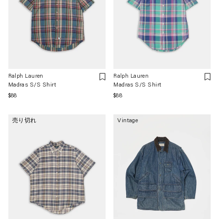
Ralph Lauren
Ralph Lauren
Madras S/S Shirt
Madras S/S Shirt
通
$88
通
$88
常
常
価
価
売り切れ
Vintage
格
格