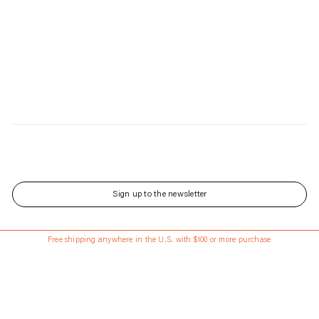
Sign up to the newsletter
143 Front St has Reopened - Learn More About the Renovated Space.
Free shipping anywhere in the U.S. with $100 or more purchase
Updated every Wednesday and Saturday
Language
日本語
Currency
USD
ABOUT
配送 • 返品について