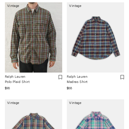
価
格
Vintage
Vintage
格
Ralph Lauren
Ralph Lauren
Polo Plaid Shirt
Madras Shirt
通
$98
通
$88
常
常
価
価
Vintage
Vintage
格
格