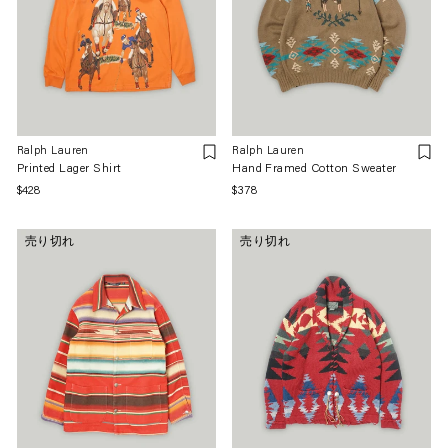
Ralph Lauren
Ralph Lauren
Printed Lager Shirt
Hand Framed Cotton Sweater
通
$428
通
$378
常
常
価
価
売り切れ
売り切れ
格
格