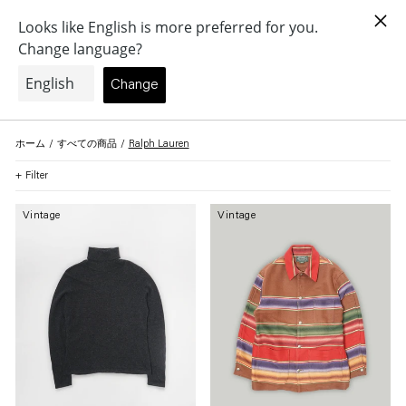
コ
ン
(個)
0
テ
ン
ツ
に
Ralph Lauren
ス
キ
Explore timeless style, high-quality construction, and the essence of classic
Read more
ッ
プ
ホーム
すべての商品
Ralph Lauren
す
る
Filter
Vintage
Vintage