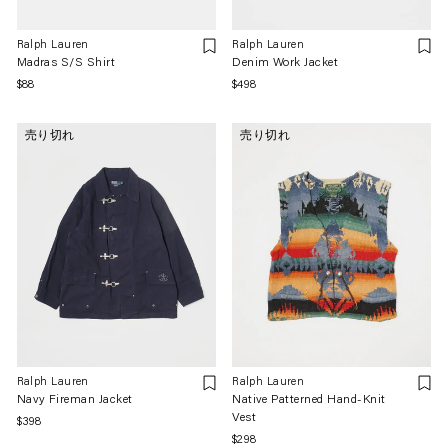
Ralph Lauren
Ralph Lauren
Madras S/S Shirt
Denim Work Jacket
通
$88
通
$498
常
常
価
価
売り切れ
売り切れ
格
格
Ralph Lauren
Ralph Lauren
Navy Fireman Jacket
Native Patterned Hand-Knit
Vest
通
$398
通
$298
常