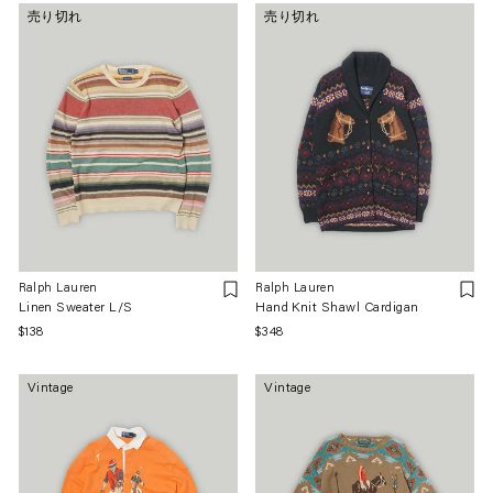
価
価
売り切れ
売り切れ
格
格
Ralph Lauren
Ralph Lauren
Linen Sweater L/S
Hand Knit Shawl Cardigan
通
$138
通
$348
常
常
価
価
Vintage
Vintage
格
格