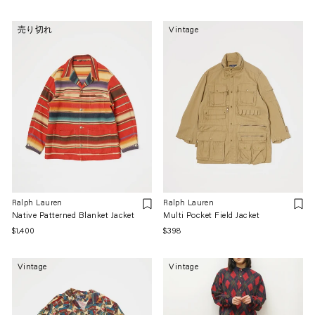
常
価
価
格
売り切れ
Vintage
格
Ralph Lauren
Ralph Lauren
Native Patterned Blanket Jacket
Multi Pocket Field Jacket
通
$1,400
通
$398
常
常
価
価
Vintage
Vintage
格
格