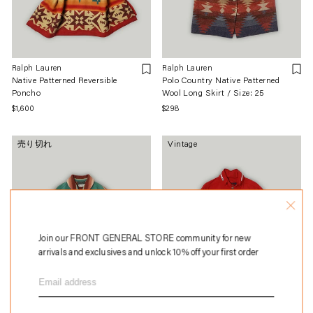
Ralph Lauren
Ralph Lauren
Native Patterned Reversible
Polo Country Native Patterned
Poncho
Wool Long Skirt / Size: 25
通
$1,600
通
$298
常
常
価
価
売り切れ
Vintage
格
格
Join our FRONT GENERAL STORE community for new
arrivals and exclusives and unlock 10% off your first order