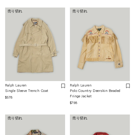
常
常
価
価
売り切れ
売り切れ
格
格
Ralph Lauren
Ralph Lauren
Single Sleeve Trench Coat
Polo Country Deerskin Beaded
Fringe Jacket
通
$578
通
$798
常
常
価
価
格
売り切れ
売り切れ
格