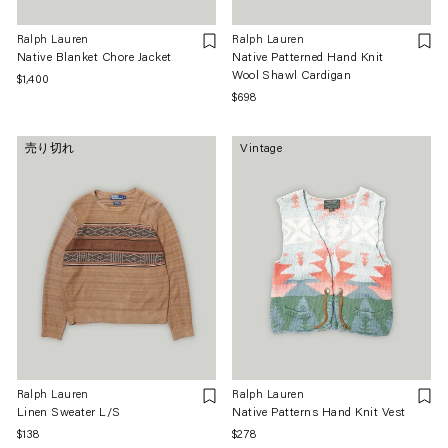
Ralph Lauren
Ralph Lauren
Native Blanket Chore Jacket
Native Patterned Hand Knit
Wool Shawl Cardigan
通
$1,400
通
$698
常
常
価
価
格
売り切れ
Vintage
格
Ralph Lauren
Ralph Lauren
Linen Sweater L/S
Native Patterns Hand Knit Vest
通
$138
通
$278