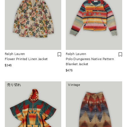
Ralph Lauren
Ralph Lauren
Flower Printed Linen Jacket
Polo Dungarees Native Pattern
Blanket Jacket
通
$348
通
$478
常
常
価
価
格
売り切れ
Vintage
格