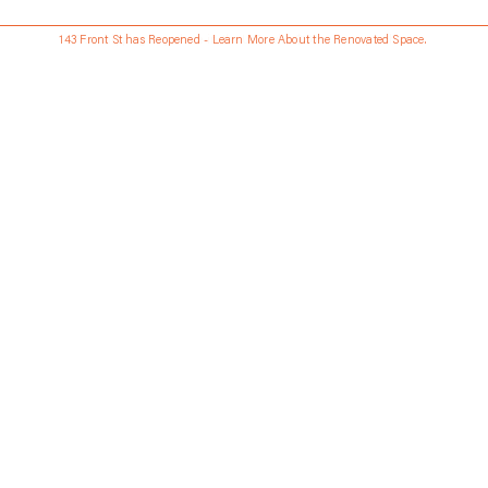
143 Front St has Reopened - Learn More About the Renovated Space.
Free shipping anywhere in the U.S. with $100 or more purchase
Updated every Wednesday and Saturday
Language
日本語
Currency
USD
ABOUT
配送 • 返品について
Stores
ギフトカード
Career
Instagram
お問い合わせ
Journal
レンタル
© 2026
FGS
Accessibility
Privacy & Terms
Site by SN