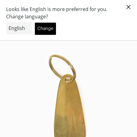
コ
ン
(個)
0
テ
ン
ツ
に
ス
キ
ッ
プ
す
る