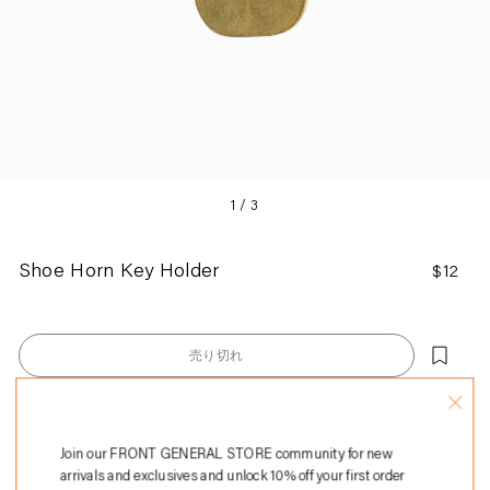
1
/
3
Shoe Horn Key Holder
通
$12
常
価
格
売り切れ
カ
真ちゅう製
ー
真ちゅう製の靴べらには真ちゅう製のリングが付いています
Join our FRONT GENERAL STORE community for new
ト
靴べらの寸法は直径2.5インチです。
arrivals and exclusives and unlock 10% off your first order