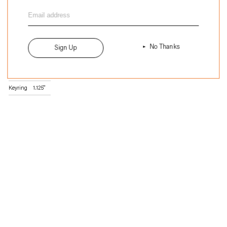
に
日本製
商
Inches
cm
品
を
Size
No Thanks
Sign Up
追
Length
1.25"
加
Height
3.25"
す
Keyring
1.125"
る