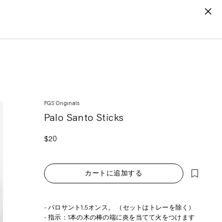
検索
アカウント
お気に入り
カート
FGS Originals
Palo Santo Sticks
通
$20
常
価
格
カートに追加する
カ
パロサント1.5オンス。 （セットはトレーを除く）
ー
指示：1本の木の棒の端に炎を当てて火をつけます