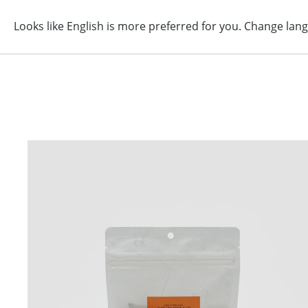
コ
ン
テ
ン
Womens
Mens
Jewelry
Home
Gift Idea
Journal
ツ
に
ス
キ
ッ
プ
す
る