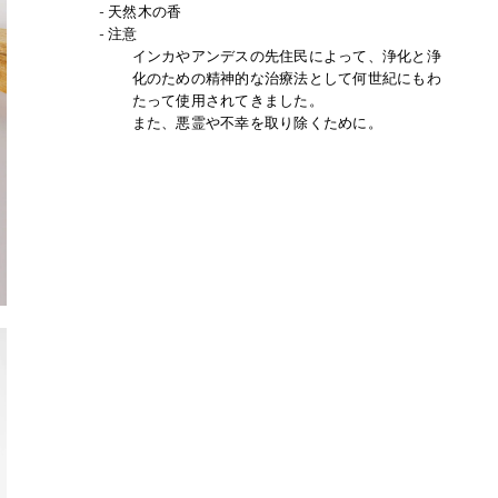
ト
天然木の香
に
注意
商
インカやアンデスの先住民によって、浄化と浄
化のための精神的な治療法として何世紀にもわ
品
たって使用されてきました。
を
また、悪霊や不幸を取り除くために。
追
加
す
る