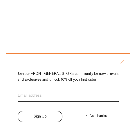
Join our FRONT GENERAL STORE community for new arrivals
and exclusives and unlock 10% off your first order
No Thanks
Sign Up