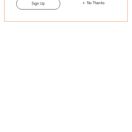
ー
No Thanks
Sign Up
Size: Approx. 7
ト
に
商
品
を
追
加
す
る