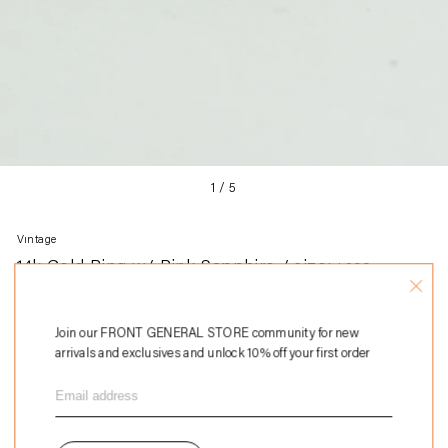
1
/
5
Vintage
14k Gold Ring w/ Pink Sapphire / size:
通
$398
常
7
価
格
Join our FRONT GENERAL STORE community for new
arrivals and exclusives and unlock 10% off your first order
カートに追加する
カ
14k Gold