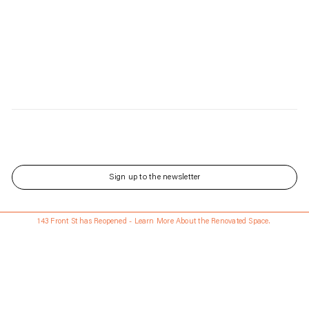
Sign up to the newsletter
143 Front St has Reopened - Learn More About the Renovated Space.
Free shipping anywhere in the U.S. with $100 or more purchase
Updated every Wednesday and Saturday
Language
日本語
Currency
USD
ABOUT
配送 • 返品について
Stores
ギフトカード