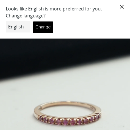
コ
ン
(個)
0
テ
ン
ツ
に
ス
キ
ッ
プ
す
る